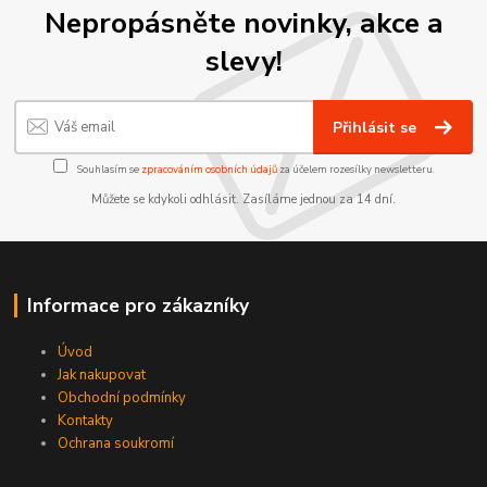
Nepropásněte novinky, akce a
slevy!
Přihlásit se
Souhlasím se
zpracováním osobních údajů
za účelem rozesílky newsletteru.
Můžete se kdykoli odhlásit. Zasíláme jednou za 14 dní.
Informace pro zákazníky
Úvod
Jak nakupovat
Obchodní podmínky
Kontakty
Ochrana soukromí