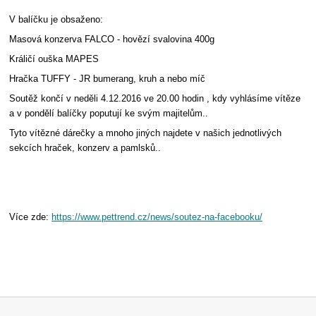
V balíčku je obsaženo:
Masová konzerva FALCO - hovězí svalovina 400g
Králičí ouška MAPES
Hračka TUFFY - JR bumerang, kruh a nebo míč
Soutěž končí v neděli 4.12.2016 ve 20.00 hodin , kdy vyhlásíme vítěze
a v pondělí balíčky poputují ke svým majitelům..
Tyto vítězné dárečky a mnoho jiných najdete v našich jednotlivých
sekcích hraček, konzerv a pamlsků..
Více zde:
https://www.pettrend.cz/news/soutez-na-facebooku/