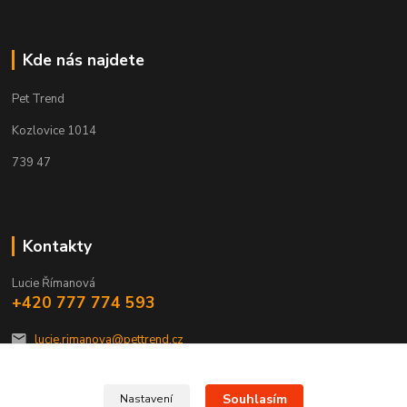
Kde nás najdete
Pet Trend
Kozlovice 1014
739 47
Kontakty
Lucie Římanová
+420 777 774 593
lucie.rimanova@pettrend.cz
Souhlasím
Nastavení