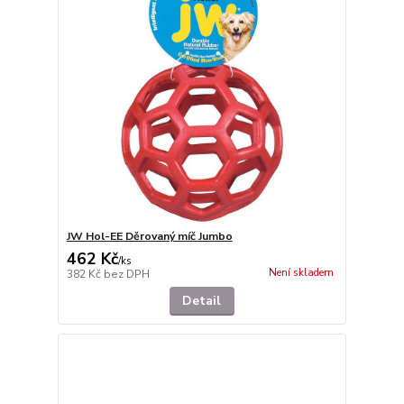
JW Hol-EE Děrovaný míč Jumbo
462 Kč
/
ks
Není skladem
382 Kč
bez DPH
Detail