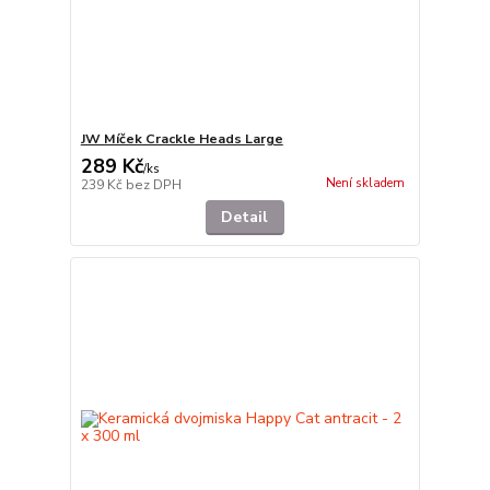
JW Míček Crackle Heads Large
289 Kč
/
ks
Není skladem
239 Kč
bez DPH
Detail