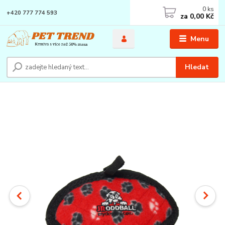
0
ks
+420 777 774 593
za
0,00 Kč
Menu
Hledat