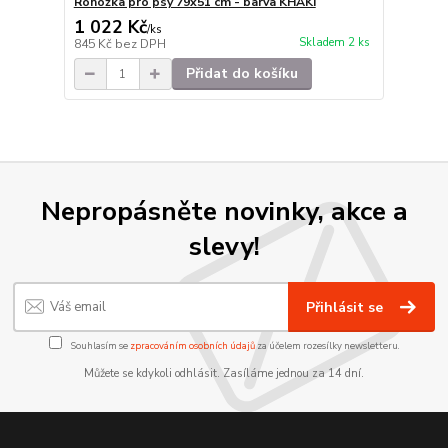
Rohožka pro psy 79x51 cm - barva KHAKI
1 022 Kč
/
ks
Skladem 2 ks
845 Kč
bez DPH
Přidat do košíku
Nepropásněte novinky, akce a
slevy!
Přihlásit se
Souhlasím se
zpracováním osobních údajů
za účelem rozesílky newsletteru.
Můžete se kdykoli odhlásit. Zasíláme jednou za 14 dní.