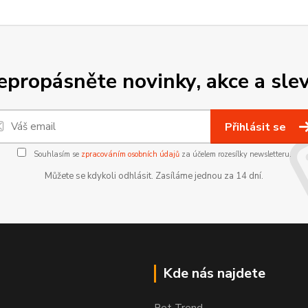
epropásněte novinky, akce a slev
Přihlásit se
Souhlasím se
zpracováním osobních údajů
za účelem rozesílky newsletteru.
Můžete se kdykoli odhlásit. Zasíláme jednou za 14 dní.
Kde nás najdete