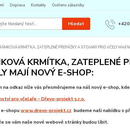
mí
Doprava
Kontakty
Ověřeno zákazníky
Hledat
+420
RÁMKOVÁ KRMÍTKA, ZATEPLENÉ PŘEPÁŽKY A STOJANY PRO VČELY MAJÍ N
KOVÁ KRMÍTKA, ZATEPLENÉ P
LY MAJÍ NOVÝ E-SHOP:
m na odkaz níže vás přesměrujeme na náš nový e-shop, kde
nství pro včelaře – Dřevo-projekt s.r.o.
 e-shopu
www.drevo-projekt.cz
budeme naši nabídku s pří
že se vám naše nové webové stránky budou líbit.