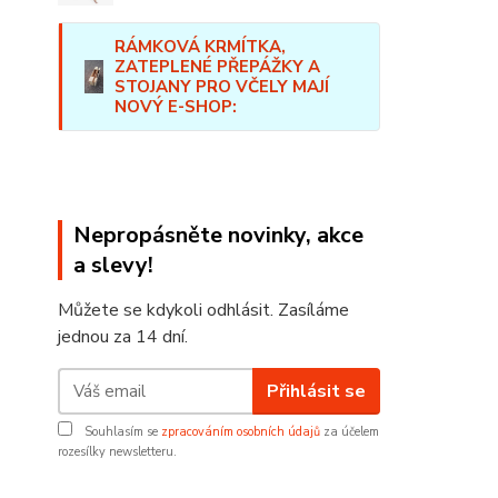
Váš
RÁMKOVÁ KRMÍTKA,
ZATEPLENÉ PŘEPÁŽKY A
STOJANY PRO VČELY MAJÍ
NOVÝ E-SHOP:
Nepropásněte novinky, akce
a slevy!
Můžete se kdykoli odhlásit. Zasíláme
jednou za 14 dní.
Přihlásit se
Souhlasím se
zpracováním osobních údajů
za účelem
rozesílky newsletteru.