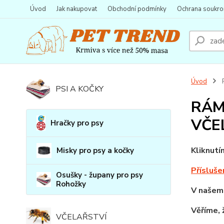
Úvod
Jak nakupovat
Obchodní podmínky
Ochrana soukro
Úvod
PSI A KOČKY
RÁM
VČE
Hračky pro psy
Kliknutí
Misky pro psy a kočky
Přísluše
Osušky - župany pro psy
Rohožky
V našem
Věříme, 
VČELAŘSTVÍ