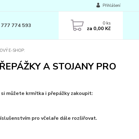
Přihlášení
0
ks
 777 774 593
za
0,00 Kč
OVÝ E-SHOP:
ŘEPÁŽKY A STOJANY PRO
 si můžete krmítka i přepážky zakoupit:
slušenstvím pro včelaře dále rozšiřovat.