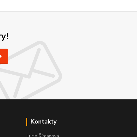
y!
Kontakty
Lucie Římanová