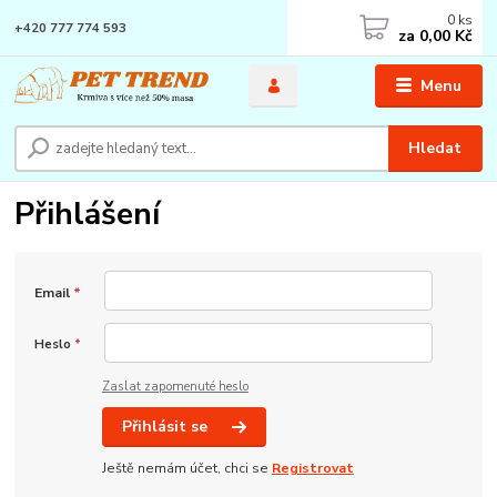
0
ks
+420 777 774 593
za
0,00 Kč
Menu
Hledat
Přihlášení
Email
*
Heslo
*
Zaslat zapomenuté heslo
Přihlásit se
Ještě nemám účet, chci se
Registrovat