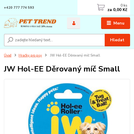
0
ks
+420 777 774 593
za
0,00 Kč
Menu
Hledat
Úvod
Hračky pro psy
JW Hol-EE Děrovaný míč Small
JW Hol-EE Děrovaný míč Small