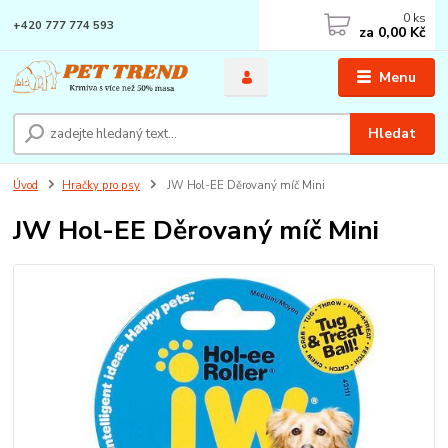
0
ks
+420 777 774 593
za
0,00 Kč
Menu
Hledat
Úvod
Hračky pro psy
JW Hol-EE Děrovaný míč Mini
JW Hol-EE Děrovaný míč Mini